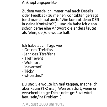
Anknüpfungspunkte.
Zudem werde ich immer mal nach Details
oder Feedback zu meinen Kontakten gefragt
(und manchmal auch: "Wie kommt denn DER
in deine Kontakte?")... und da habe ich dann
schon gerne eine Antwort die anders lautet
als 'ehm, der/die wollte halt'.
Ich habe auch Tags wie
- Ort des Trefefns
- jahr des Ttreffens
- Treff event
- Wohnort
- 'nevermet'
- 'kick?'
- whoisthis?
Du und Sie wollte ich mal taggen, mache ich
aber kaum (1-2 mal). Wen es stlört, wenn er
versehentlich ge-Diezt oder ge-Suzt wird,
hey.. sein/ihr Problem ;)
7. August 2008 um 10:15