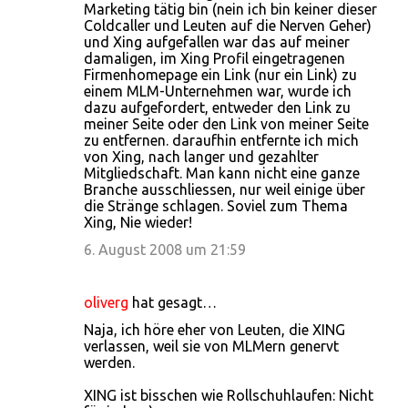
m
Marketing tätig bin (nein ich bin keiner dieser
Coldcaller und Leuten auf die Nerven Geher)
e
und Xing aufgefallen war das auf meiner
n
damaligen, im Xing Profil eingetragenen
Firmenhomepage ein Link (nur ein Link) zu
t
einem MLM-Unternehmen war, wurde ich
a
dazu aufgefordert, entweder den Link zu
meiner Seite oder den Link von meiner Seite
r
zu entfernen. daraufhin entfernte ich mich
e
von Xing, nach langer und gezahlter
Mitgliedschaft. Man kann nicht eine ganze
Branche ausschliessen, nur weil einige über
die Stränge schlagen. Soviel zum Thema
Xing, Nie wieder!
6. August 2008 um 21:59
oliverg
hat gesagt…
Naja, ich höre eher von Leuten, die XING
verlassen, weil sie von MLMern genervt
werden.
XING ist bisschen wie Rollschuhlaufen: Nicht