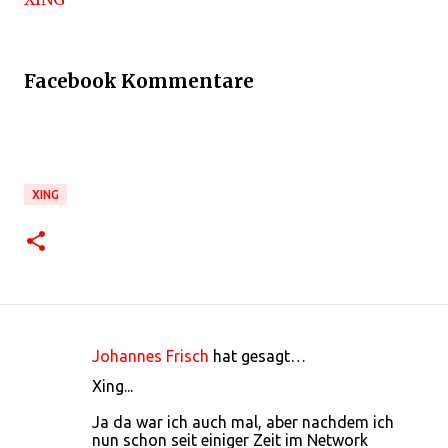
Facebook Kommentare
XING
Johannes Frisch
hat gesagt…
K
Xing...
o
Ja da war ich auch mal, aber nachdem ich
m
nun schon seit einiger Zeit im Network