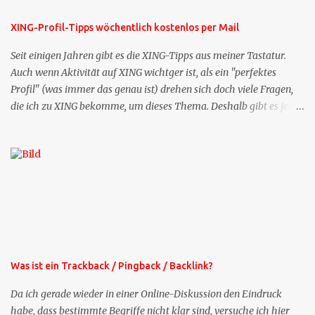
XING-Profil-Tipps wöchentlich kostenlos per Mail
Seit einigen Jahren gibt es die XING-Tipps aus meiner Tastatur.
Auch wenn Aktivität auf XING wichtger ist, als ein "perfektes
Profil" (was immer das genau ist) drehen sich doch viele Fragen,
die ich zu XING bekomme, um dieses Thema. Deshalb gibt es jetzt
die Profil-Fragen zu XING als eigene Mailsequenz: Jede Woche um
die selbe Zeit, zu der Sie die Mails das erste mal bestellt haben,
bekommen Sie kostenlos eine weitere Folge. Die Startsequenz ist 16
Mails lang, wird also etwa vier Monate vorhalten. Weitere
Mailangebote dieser Art sehen Sie auf meiner XING-Seite oder hier
oben rechts im Blog. Die Profilfragen werde ich mittelfristig aus
der normalen XING-Tipp-Mail entfernen, da ich sie so nur an einer
Stelle pflegen muss.
Was ist ein Trackback / Pingback / Backlink?
Da ich gerade wieder in einer Online-Diskussion den Eindruck
habe, dass bestimmte Begriffe nicht klar sind, versuche ich hier