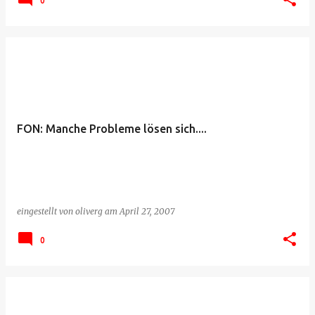
0
FON: Manche Probleme lösen sich....
eingestellt von
oliverg
am
April 27, 2007
0