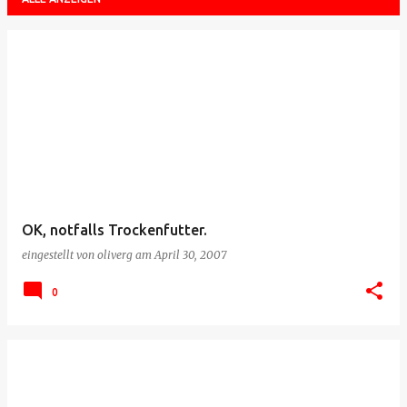
P
o
s
t
s
OK, notfalls Trockenfutter.
eingestellt von
oliverg
am
April 30, 2007
0