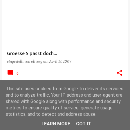
Groesse S passt doch...
eingestellt von
oliverg
am
April 17, 2007
0
This site uses cookies from Google to deliver its services
and to analyze traffic. Your IP address and user-agent are
shared with Google along with performance and security
metrics to ensure quality of service, generate usage
statistics, and to detect and address abuse.
LEARN MORE
GOT IT
UMTS und der IC(E)